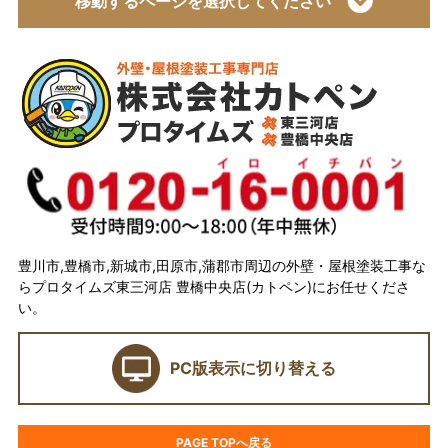
移動するページを選択してください
トップページ
会社概要
代表取締役 加藤宜久よりご挨拶
スタッフ紹介
イベント
選ばれている理由とは？
豊川市,豊橋市,新城市,田原市,蒲郡市周辺の外壁・屋根塗装工事な
らプロタイムズ東三河店 豊橋中央店(カトペン)にお任せくださ
カトペンの技術力
い。
当店の強み
PC版表示に切り替える
ショールーム
契約前に確認したい業者選びの7つのポイント
PAGE TOPへ戻る
外壁塗装セミナー