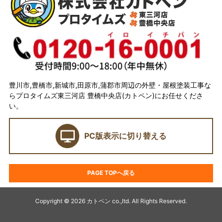
代表取締役 加藤宜久よりご挨拶
スタッフ紹介
イベント
選ばれている理由とは？
豊川市,豊橋市,新城市,田原市,蒲郡市周辺の外壁・屋根塗装工事な
らプロタイムズ東三河店 豊橋中央店(カトペン)にお任せくださ
カトペンの技術力
い。
当店の強み
PC版表示に切り替える
ショールーム
契約前に確認したい業者選びの7つのポイント
PAGE TOPへ戻る
外壁塗装セミナー
塗料プラン
Copyright © 2026 カトペン co.,ltd. All Rights Reserved.
アパート・マンション塗装