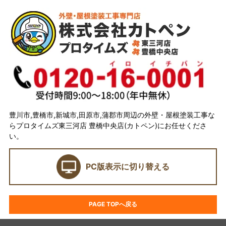
トップページ
会社概要
代表取締役 加藤宜久よりご挨拶
スタッフ紹介
イベント
選ばれている理由とは？
豊川市,豊橋市,新城市,田原市,蒲郡市周辺の外壁・屋根塗装工事な
らプロタイムズ東三河店 豊橋中央店(カトペン)にお任せくださ
カトペンの技術力
い。
当店の強み
PC版表示に切り替える
ショールーム
契約前に確認したい業者選びの7つのポイント
PAGE TOPへ戻る
外壁塗装セミナー