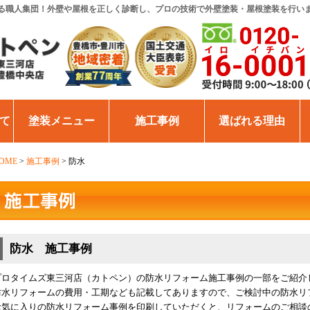
る職人集団！外壁や屋根を正しく診断し、プロの技術で外壁塗装・屋根塗装を行い
て
塗装メニュー
施工事例
選ばれる理由
OME
>
施工事例
>
防水
防水 施工事例
プロタイムズ東三河店（カトペン）の防水リフォーム施工事例の一部をご紹介
防水リフォームの費用・工期なども記載してありますので、ご検討中の防水リ
お気に入りの防水リフォーム事例を印刷していただくと、リフォームのご相談