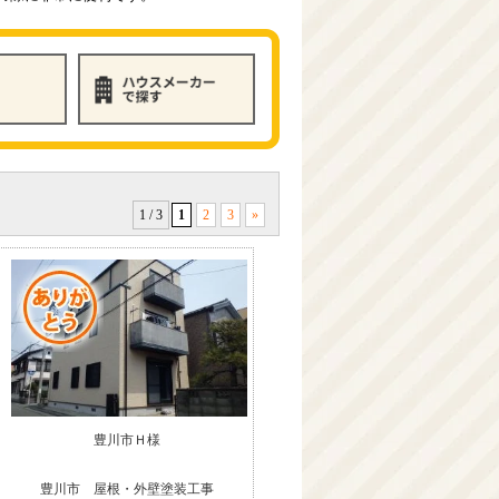
1 / 3
1
2
3
»
豊川市Ｈ様
豊川市 屋根・外壁塗装工事