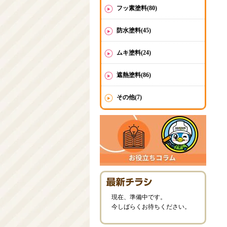
フッ素塗料(80)
防水塗料(45)
ムキ塗料(24)
遮熱塗料(86)
その他(7)
現在、準備中です。
今しばらくお待ちください。