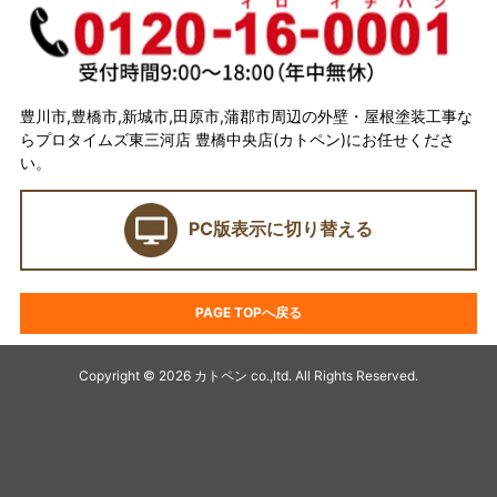
スタッフ紹介
イベント
選ばれている理由とは？
豊川市,豊橋市,新城市,田原市,蒲郡市周辺の外壁・屋根塗装工事な
らプロタイムズ東三河店 豊橋中央店(カトペン)にお任せくださ
カトペンの技術力
い。
当店の強み
PC版表示に切り替える
ショールーム
契約前に確認したい業者選びの7つのポイント
PAGE TOPへ戻る
外壁塗装セミナー
塗料プラン
Copyright © 2026 カトペン co.,ltd. All Rights Reserved.
アパート・マンション塗装
キャンペーン
デザイン塗装リフォーム