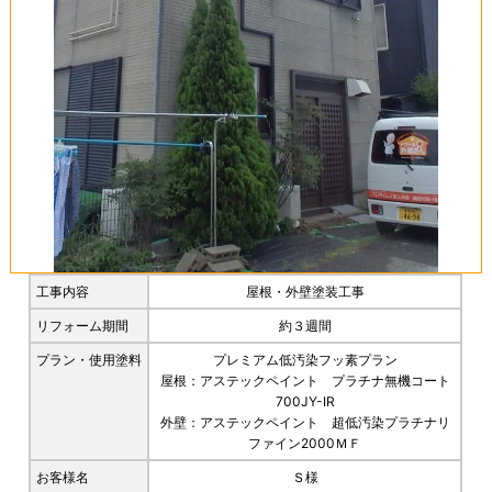
工事内容
屋根・外壁塗装工事
リフォーム期間
約３週間
プラン・使用塗料
プレミアム低汚染フッ素プラン
屋根：アステックペイント プラチナ無機コート
700JY-IR
外壁：アステックペイント 超低汚染プラチナリ
ファイン2000ＭＦ
お客様名
Ｓ様