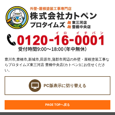
トップページ
会社概要
代表取締役 加藤宜久よりご挨拶
スタッフ紹介
イベント
選ばれている理由とは？
豊川市,豊橋市,新城市,田原市,蒲郡市周辺の外壁・屋根塗装工事な
らプロタイムズ東三河店 豊橋中央店(カトペン)にお任せくださ
カトペンの技術力
い。
当店の強み
PC版表示に切り替える
ショールーム
契約前に確認したい業者選びの7つのポイント
PAGE TOPへ戻る
外壁塗装セミナー