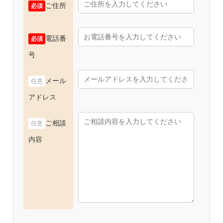
ご住所
必須
電話番
必須
号
メール
任意
アドレス
ご相談
任意
内容