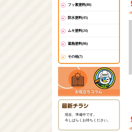
フッ素塗料(80)
防水塗料(45)
ムキ塗料(24)
遮熱塗料(86)
その他(7)
現在、準備中です。
今しばらくお待ちください。