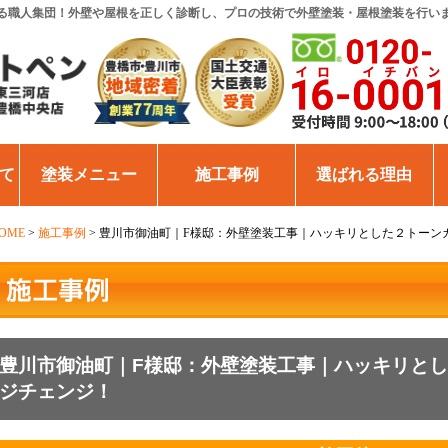
る職人集団！外壁や屋根を正しく診断し、プロの技術で外壁塗装・屋根塗装を行い
て
塗装メニュー
施工事例
選ばれる理由
OME
>
施工事例
>
豊川市御油町｜F様邸：外壁塗装工事｜ハッキリとした２トーン
豊川市御油町｜F様邸：外壁塗装工事｜ハッキリと
ジチェンジ！