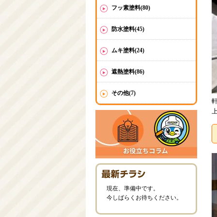
フッ素塗料(80)
防水塗料(45)
ムキ塗料(24)
遮熱塗料(86)
その他(7)
現在、準備中です。
今しばらくお待ちください。