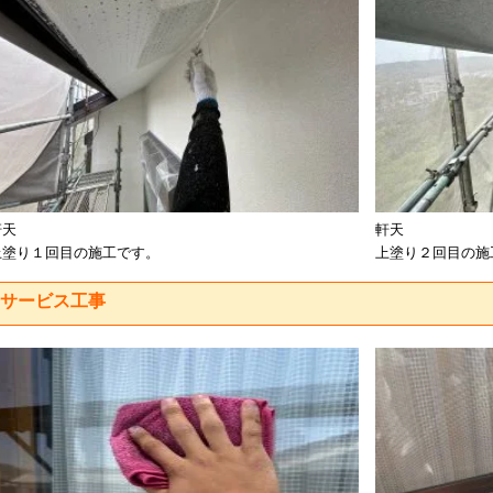
軒天
軒天
上塗り１回目の施工です。
上塗り２回目の施
サービス工事