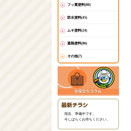
フッ素塗料(80)
防水塗料(45)
ムキ塗料(24)
遮熱塗料(86)
その他(7)
現在、準備中です。
今しばらくお待ちください。