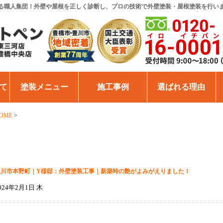
る職人集団！外壁や屋根を正しく診断し、プロの技術で外壁塗装・屋根塗装を行い
て
塗装メニュー
施工事例
選ばれる理由
OME
>
豊川市本野町｜Y様邸：外壁塗装工事｜新築時の艶がよみがえりました！
024年2月1日 木