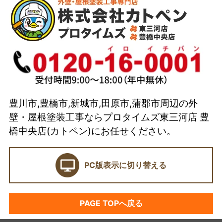
会社概要
代表取締役 加藤宜久よりご挨拶
スタッフ紹介
イベント
選ばれている理由とは？
豊川市,豊橋市,新城市,田原市,蒲郡市周辺の外
カトペンの技術力
壁・屋根塗装工事ならプロタイムズ東三河店 豊
当店の強み
橋中央店(カトペン)にお任せください。
ショールーム
PC版表示に切り替える
契約前に確認したい業者選びの7つのポイント
外壁塗装セミナー
PAGE TOPへ戻る
塗料プラン