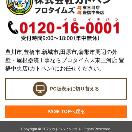
代表取締役 加藤宜久よりご挨拶
スタッフ紹介
イベント
選ばれている理由とは？
豊川市,豊橋市,新城市,田原市,蒲郡市周辺の外
カトペンの技術力
壁・屋根塗装工事ならプロタイムズ東三河店 豊
当店の強み
橋中央店(カトペン)にお任せください。
ショールーム
PC版表示に切り替える
契約前に確認したい業者選びの7つのポイント
外壁塗装セミナー
PAGE TOPへ戻る
塗料プラン
アパート・マンション塗装
Copyright © 2026 カトペン co.,ltd. All Rights Reserved.