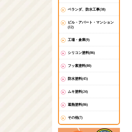
ベランダ、防水工事(38)
ビル・アパート・マンション
(12)
工場・倉庫(9)
シリコン塗料(86)
フッ素塗料(80)
防水塗料(45)
ムキ塗料(24)
遮熱塗料(86)
その他(7)