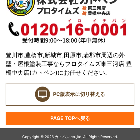
代表取締役 加藤宜久よりご挨拶
スタッフ紹介
イベント
選ばれている理由とは？
豊川市,豊橋市,新城市,田原市,蒲郡市周辺の外
カトペンの技術力
壁・屋根塗装工事ならプロタイムズ東三河店 豊
当店の強み
橋中央店(カトペン)にお任せください。
ショールーム
PC版表示に切り替える
契約前に確認したい業者選びの7つのポイント
外壁塗装セミナー
PAGE TOPへ戻る
塗料プラン
アパート・マンション塗装
Copyright © 2026 カトペン co.,ltd. All Rights Reserved.