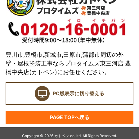
代表取締役 加藤宜久よりご挨拶
スタッフ紹介
イベント
選ばれている理由とは？
豊川市,豊橋市,新城市,田原市,蒲郡市周辺の外
カトペンの技術力
壁・屋根塗装工事ならプロタイムズ東三河店 豊
当店の強み
橋中央店(カトペン)にお任せください。
ショールーム
PC版表示に切り替える
契約前に確認したい業者選びの7つのポイント
外壁塗装セミナー
PAGE TOPへ戻る
塗料プラン
アパート・マンション塗装
Copyright © 2026 カトペン co.,ltd. All Rights Reserved.