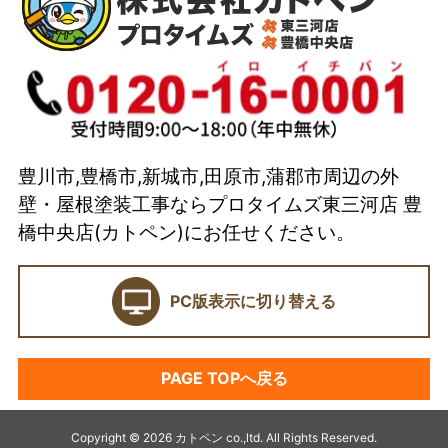
代表取締役 加藤宜久よりご挨拶
スタッフ紹介
イベント
選ばれている理由とは？
豊川市,豊橋市,新城市,田原市,蒲郡市周辺の外
カトペンの技術力
壁・屋根塗装工事ならプロタイムズ東三河店 豊
当店の強み
橋中央店(カトペン)にお任せください。
ショールーム
PC版表示に切り替える
契約前に確認したい業者選びの7つのポイント
外壁塗装セミナー
PAGE TOPへ戻る
塗料プラン
アパート・マンション塗装
Copyright © 2026 カトペン co.,ltd. All Rights Reserved.