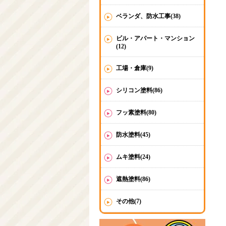
ベランダ、防水工事(38)
ビル・アパート・マンション
(12)
工場・倉庫(9)
シリコン塗料(86)
フッ素塗料(80)
防水塗料(45)
ムキ塗料(24)
遮熱塗料(86)
その他(7)