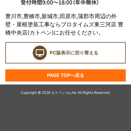
選ばれている理由とは？
豊川市,豊橋市,新城市,田原市,蒲郡市周辺の外
カトペンの技術力
壁・屋根塗装工事ならプロタイムズ東三河店 豊
当店の強み
橋中央店(カトペン)にお任せください。
ショールーム
PC版表示に切り替える
契約前に確認したい業者選びの7つのポイント
外壁塗装セミナー
PAGE TOPへ戻る
塗料プラン
アパート・マンション塗装
Copyright © 2026 カトペン co.,ltd. All Rights Reserved.
キャンペーン
デザイン塗装リフォーム
最高級塗装プラチナ無機シリーズ