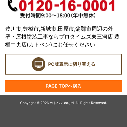
イベント
選ばれている理由とは？
豊川市,豊橋市,新城市,田原市,蒲郡市周辺の外
カトペンの技術力
壁・屋根塗装工事ならプロタイムズ東三河店 豊
当店の強み
橋中央店(カトペン)にお任せください。
ショールーム
PC版表示に切り替える
契約前に確認したい業者選びの7つのポイント
外壁塗装セミナー
PAGE TOPへ戻る
塗料プラン
アパート・マンション塗装
Copyright © 2026 カトペン co.,ltd. All Rights Reserved.
キャンペーン
デザイン塗装リフォーム