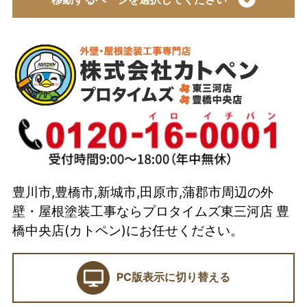
トップページ
会社概要
代表取締役 加藤宜久よりご挨拶
スタッフ紹介
イベント
選ばれている理由とは？
豊川市,豊橋市,新城市,田原市,蒲郡市周辺の外
カトペンの技術力
壁・屋根塗装工事ならプロタイムズ東三河店 豊
当店の強み
橋中央店(カトペン)にお任せください。
ショールーム
PC版表示に切り替える
契約前に確認したい業者選びの7つのポイント
外壁塗装セミナー