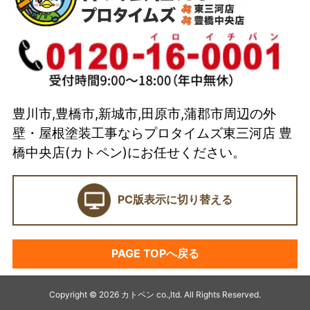
代表取締役 加藤宜久よりご挨拶
スタッフ紹介
イベント
選ばれている理由とは？
豊川市,豊橋市,新城市,田原市,蒲郡市周辺の外
カトペンの技術力
壁・屋根塗装工事ならプロタイムズ東三河店 豊
当店の強み
橋中央店(カトペン)にお任せください。
ショールーム
PC版表示に切り替える
契約前に確認したい業者選びの7つのポイント
外壁塗装セミナー
PAGE TOPへ戻る
塗料プラン
アパート・マンション塗装
Copyright © 2026 カトペン co.,ltd. All Rights Reserved.