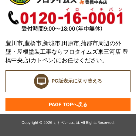
スタッフ紹介
イベント
選ばれている理由とは？
豊川市,豊橋市,新城市,田原市,蒲郡市周辺の外
カトペンの技術力
壁・屋根塗装工事ならプロタイムズ東三河店 豊
当店の強み
橋中央店(カトペン)にお任せください。
ショールーム
PC版表示に切り替える
契約前に確認したい業者選びの7つのポイント
外壁塗装セミナー
PAGE TOPへ戻る
塗料プラン
アパート・マンション塗装
Copyright © 2026 カトペン co.,ltd. All Rights Reserved.
キャンペーン