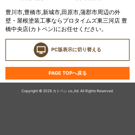
選ばれている理由とは？
豊川市,豊橋市,新城市,田原市,蒲郡市周辺の外
カトペンの技術力
壁・屋根塗装工事ならプロタイムズ東三河店 豊
当店の強み
橋中央店(カトペン)にお任せください。
ショールーム
PC版表示に切り替える
契約前に確認したい業者選びの7つのポイント
外壁塗装セミナー
PAGE TOPへ戻る
塗料プラン
アパート・マンション塗装
Copyright © 2026 カトペン co.,ltd. All Rights Reserved.
キャンペーン
デザイン塗装リフォーム
最高級塗装プラチナ無機シリーズ
オススメ塗料