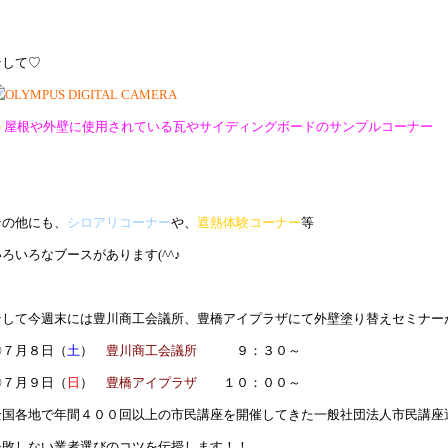
そして♡
屋根や外壁に使用されている瓦やサイディングボードのサンプルコーナー
その他にも、
シロアリコーナー
や、
遮熱体験コーナー
等
いろいろなブースがあります(^^♪
そして今週末には豊川商工会議所、豊橋アイプラザにて外壁塗り替えセミナー
〇７月８日（
土
）
豊川商工会議所
９：３０～
〇７月９日（
日
）
豊橋アイプラザ
１０：００～
全国各地で年間４００回以上の市民講座を開催してきた一般社団法人市民講座
失敗しない業者選びのコツを伝授します！！