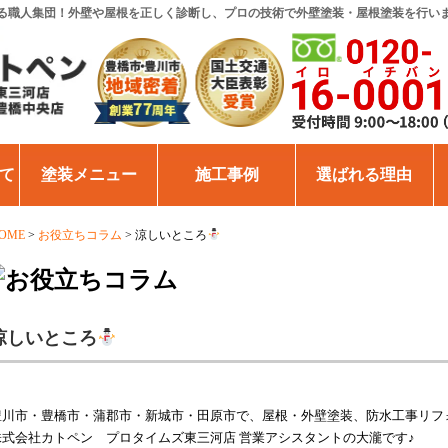
る職人集団！外壁や屋根を正しく診断し、プロの技術で外壁塗装・屋根塗装を行い
て
塗装メニュー
施工事例
選ばれる理由
OME
>
お役立ちコラム
>
涼しいところ
涼しいところ
豊川市・豊橋市・蒲郡市・新城市・田原市で、屋根・外壁塗装、防水工事リフ
株式会社カトペン プロタイムズ東三河店 営業アシスタントの大瀧です♪