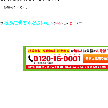
当日参加もＯＫです。
涼みに来てくださいね～
ぜひ
(
⋈
◍
＞◡＜
◍
)。✧♡