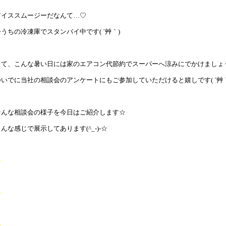
アイススムージーだなんて…♡
今うちの冷凍庫でスタンバイ中です( ´艸｀)
さて、こんな暑い日には家のエアコン代節約でスーパーへ涼みにでかけましょう
ついでに当社の相談会のアンケートにもご参加していただけると嬉しです( ´艸｀
そんな相談会の様子を今日はご紹介します☆
んな感じで展示してあります(^_-)-☆