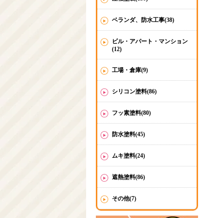
ベランダ、防水工事(38)
ビル・アパート・マンション
(12)
工場・倉庫(9)
シリコン塗料(86)
フッ素塗料(80)
防水塗料(45)
ムキ塗料(24)
遮熱塗料(86)
その他(7)