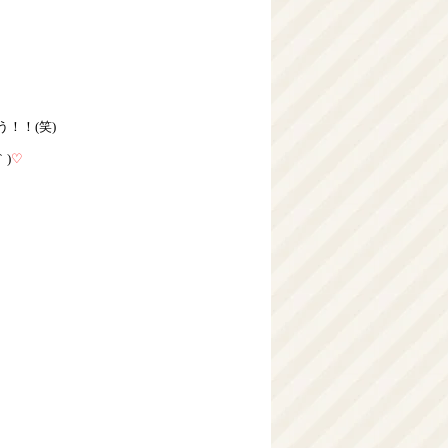
！！(笑)
)
♡