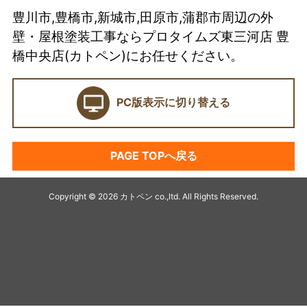
豊川市,豊橋市,新城市,田原市,蒲郡市周辺の外
カトペンの技術力
壁・屋根塗装工事ならプロタイムズ東三河店 豊
当店の強み
橋中央店(カトペン)にお任せください。
ショールーム
PC版表示に切り替える
契約前に確認したい業者選びの7つのポイント
外壁塗装セミナー
PAGE TOPへ戻る
塗料プラン
アパート・マンション塗装
Copyright © 2026 カトペン co.,ltd. All Rights Reserved.
キャンペーン
デザイン塗装リフォーム
最高級塗装プラチナ無機シリーズ
オススメ塗料