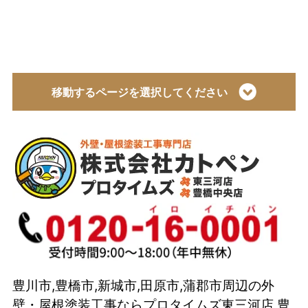
移動するページを選択してください
トップページ
会社概要
代表取締役 加藤宜久よりご挨拶
スタッフ紹介
イベント
選ばれている理由とは？
豊川市,豊橋市,新城市,田原市,蒲郡市周辺の外
カトペンの技術力
壁・屋根塗装工事ならプロタイムズ東三河店 豊