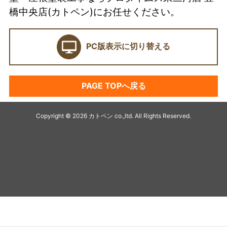
当店の強み
橋中央店(カトペン)にお任せください。
ショールーム
PC版表示に切り替える
契約前に確認したい業者選びの7つのポイント
外壁塗装セミナー
PAGE TOPへ戻る
塗料プラン
アパート・マンション塗装
Copyright © 2026 カトペン co.,ltd. All Rights Reserved.
キャンペーン
デザイン塗装リフォーム
最高級塗装プラチナ無機シリーズ
オススメ塗料
シーリング