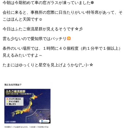
今朝は今期初めて車の窓ガラスが凍っていました❆
会社に来ると、事務所の窓際に日当たりがいい特等席があって、そ
こはほんと天国です☺
今日はふたご座流星群が見えるそうです☆彡
雲も少ないので愛知県ではバッチリ
条件のいい場所では、１時間に４０個程度（約１分半で１個以上）
見えるみたいですよ～
たまにはゆっくりと星空を見上げようかな(^_-)-☆