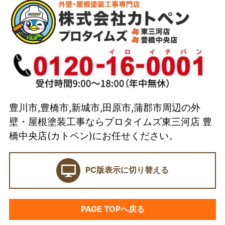
会社概要
代表取締役 加藤宜久よりご挨拶
スタッフ紹介
イベント
選ばれている理由とは？
豊川市,豊橋市,新城市,田原市,蒲郡市周辺の外
カトペンの技術力
壁・屋根塗装工事ならプロタイムズ東三河店 豊
当店の強み
橋中央店(カトペン)にお任せください。
ショールーム
PC版表示に切り替える
契約前に確認したい業者選びの7つのポイント
外壁塗装セミナー
PAGE TOPへ戻る
塗料プラン