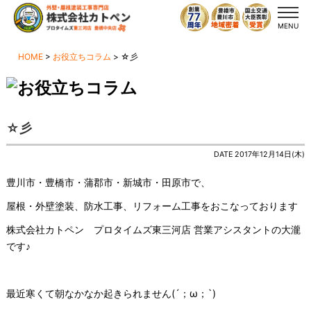
MENU
HOME
>
お役立ちコラム
>
☆彡
☆彡
DATE 2017年12月14日(木)
豊川市・豊橋市・蒲郡市・新城市・田原市で、
屋根・外壁塗装、防水工事、リフォーム工事をおこなっております
株式会社カトペン プロタイムズ東三河店 営業アシスタントの大瀧
です♪
最近寒くて朝なかなか起きられません(´；ω；`)