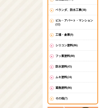
ベランダ、防水工事(38)
ビル・アパート・マンション
(12)
工場・倉庫(9)
シリコン塗料(86)
フッ素塗料(80)
防水塗料(45)
ムキ塗料(24)
遮熱塗料(86)
その他(7)