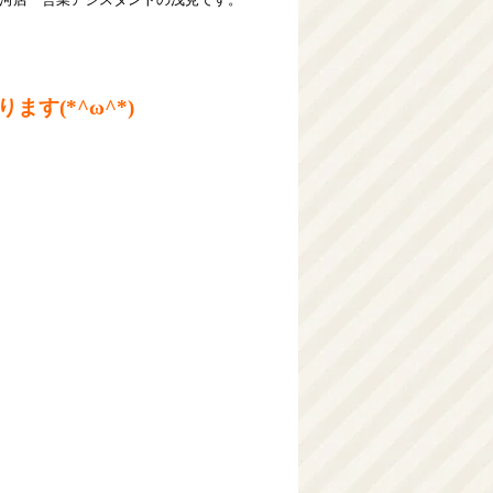
す(*^ω^*)