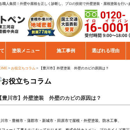
る職人集団！外壁や屋根を正しく診断し、プロの技術で外壁塗装・屋根塗装を行い
て
塗装メニュー
施工事例
選ばれる理由
OME
>
お役立ちコラム
>
【豊川市】外壁塗装 外壁のカビの原因は？
【豊川市】外壁塗装 外壁のカビの原因は？
豊川市・豊橋市・蒲郡市・新城市・田原市で屋根・外壁塗装、防水工事、
リフォーム工事をおこなっております 株式会社カトペン プロタイムズ東三