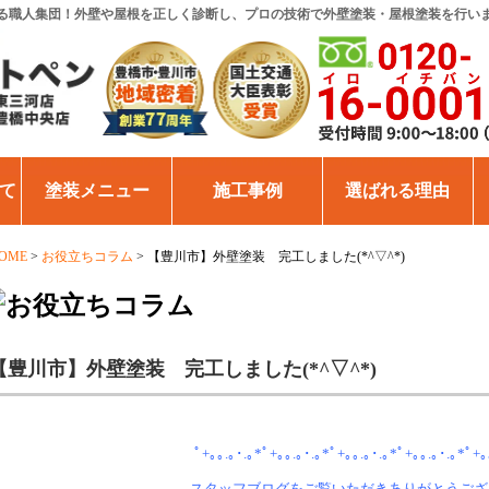
る職人集団！外壁や屋根を正しく診断し、プロの技術で外壁塗装・屋根塗装を行い
て
塗装メニュー
施工事例
選ばれる理由
OME
>
お役立ちコラム
>
【豊川市】外壁塗装 完工しました(*^▽^*)
【豊川市】外壁塗装 完工しました(*^▽^*)
ﾟ+｡｡.｡･.｡*ﾟ+｡｡.｡･.｡*ﾟ+｡｡.｡･.｡*ﾟ+｡｡.｡･.｡*ﾟ
スタッフブログをご覧いただきありがとうご