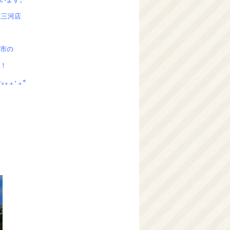
東三河店
市の
！
+｡｡.｡･.｡*