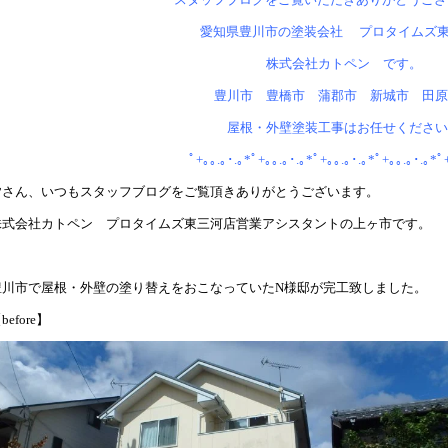
愛知県豊川市の塗装会社 プロタイムズ
株式会社カトペン です。
豊川市 豊橋市 蒲郡市 新城市 田原
屋根・外壁塗装工事はお任せください
ﾟ+｡｡.｡･.｡*ﾟ+｡｡.｡･.｡*ﾟ+｡｡.｡･.｡*ﾟ+｡｡.｡･.｡*ﾟ
皆さん、いつもスタッフブログをご覧頂きありがとうございます。
株式会社カトペン プロタイムズ東三河店営業アシスタントの上ヶ市です。
豊川市で屋根・外壁の塗り替えをおこなっていたN様邸が完工致しました。
before】