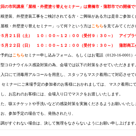
次回の市民講座「屋根・外壁塗り替えセミナー」は豊橋市・蒲郡市での開催で
屋根塗装、外壁塗装工事をご検討されてる方・ご興味がある方は是非ご参加く
「屋根・外壁塗り替えセミナー」って何？という方は
こちら
を見てみてくださ
☆５
月２１日（土） １０：００～１２：００（受付９：３０～） アイプラ
☆５
月２２日（日） １０：００～１２：００（受付９：３０～） 蒲郡商工
ご予約は
こちら
セミナー申し込みフォーム、もしくはお電話（0120-16-0001）へど
新型コロナウイルス感染対策の為、会場では以下の対策をさせていただきます
・入口にて消毒用アルコールを用意し、スタッフもマスク着用にて対応させて
・ セミナーにご来場予定の参加者のお客様におかれましては、 マスク着用に
もし、お忘れのお客様には、会場入り口でマスクをお渡しいたします。
また、咳エチケットや手洗いなどの感染対策を実施くださるようお願いいたし
なお、参加予定の場合でも、発熱されたり、
体調がすぐれない場合は、決して無理をなさらないようにお願い申し上げます