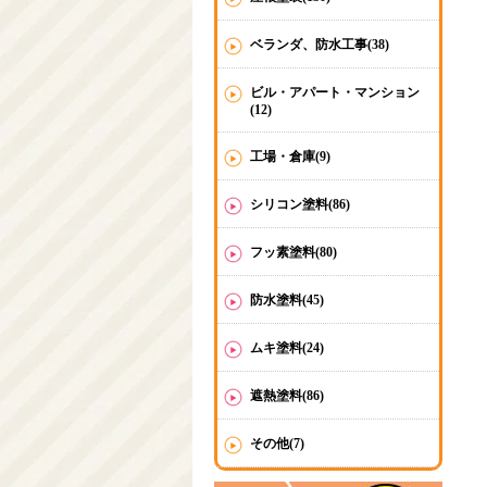
ベランダ、防水工事(38)
ビル・アパート・マンション
(12)
工場・倉庫(9)
シリコン塗料(86)
フッ素塗料(80)
防水塗料(45)
ムキ塗料(24)
遮熱塗料(86)
その他(7)