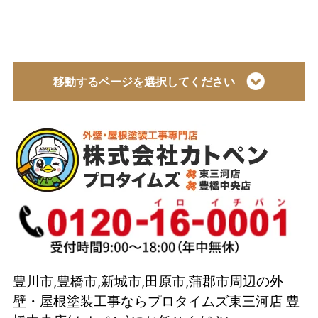
移動するページを選択してください
トップページ
会社概要
代表取締役 加藤宜久よりご挨拶
スタッフ紹介
イベント
選ばれている理由とは？
豊川市,豊橋市,新城市,田原市,蒲郡市周辺の外
カトペンの技術力
壁・屋根塗装工事ならプロタイムズ東三河店 豊
当店の強み