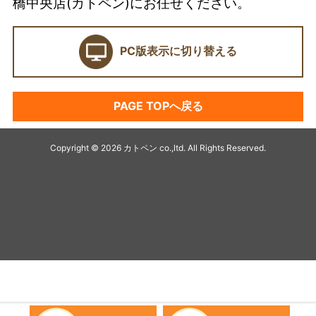
橋中央店(カトペン)にお任せください。
ショールーム
PC版表示に切り替える
契約前に確認したい業者選びの7つのポイント
外壁塗装セミナー
PAGE TOPへ戻る
塗料プラン
アパート・マンション塗装
Copyright © 2026 カトペン co.,ltd. All Rights Reserved.
キャンペーン
デザイン塗装リフォーム
最高級塗装プラチナ無機シリーズ
オススメ塗料
シーリング
アステック