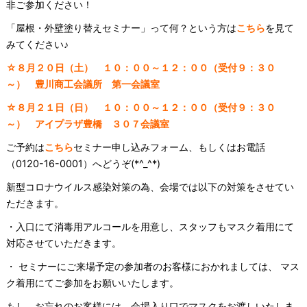
非ご参加ください！
「屋根・外壁塗り替えセミナー」って何？という方は
こちら
を見て
みてください♪
☆
８月２０日（土） １０：００～１２：００（受付９：３０
～） 豊川商工会議所 第一会議室
☆
８月２１日（日） １０：００～１２：００（受付９：３０
～） アイプラザ豊橋 ３０７会議室
ご予約は
こちら
セミナー申し込みフォーム、もしくはお電話
（0120-16-0001）へどうぞ(*^_^*)
新型コロナウイルス感染対策の為、会場では以下の対策をさせてい
ただきます。
・入口にて消毒用アルコールを用意し、スタッフもマスク着用にて
対応させていただきます。
・ セミナーにご来場予定の参加者のお客様におかれましては、 マス
ク着用にてご参加をお願いいたします。
もし、お忘れのお客様には、会場入り口でマスクをお渡しいたしま