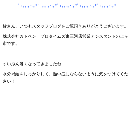
ﾟ+｡｡.｡･.｡*ﾟ+｡｡.｡･.｡*ﾟ+｡｡.｡･.｡*ﾟ+｡｡.｡･.｡*ﾟ+｡｡.｡･.｡*
皆さん、いつもスタッフブログをご覧頂きありがとうございます。
株式会社カトペン プロタイムズ東三河店営業アシスタントの上ヶ
市です。
ずいぶん暑くなってきましたね
水分補給をしっかりして、熱中症にならないように気をつけてくだ
さい！