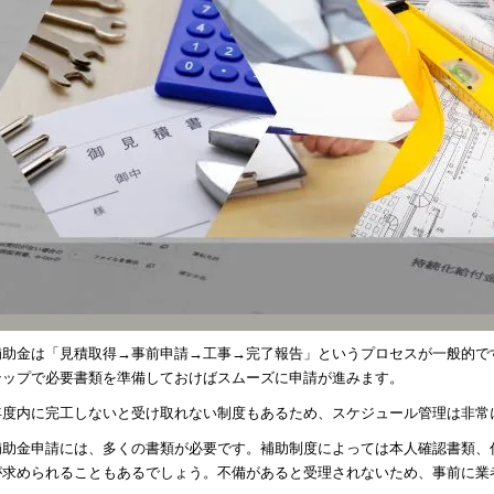
補助金は「見積取得→事前申請→工事→完了報告」というプロセスが一般的です
テップで必要書類を準備しておけばスムーズに申請が進みます。
年度内に完工しないと受け取れない制度もあるため、スケジュール管理は非常
補助金申請には、多くの書類が必要です。補助制度によっては本人確認書類、
が求められることもあるでしょう。不備があると受理されないため、事前に業