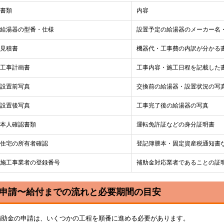
書類
内容
給湯器の型番・仕様
設置予定の給湯器のメーカー名
見積書
機器代・工事費の内訳が分かる
工事計画書
工事内容・施工日程を記載した
設置前写真
交換前の給湯器・設置状況の写
設置後写真
工事完了後の給湯器の写真
本人確認書類
運転免許証などの身分証明書
住宅の所有者確認
登記簿謄本・固定資産税通知書
施工事業者の登録番号
補助金対応業者であることの証
申請〜給付までの流れと必要期間の目安
補助金の申請は、いくつかの工程を順番に進める必要があります。