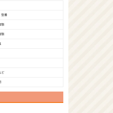
・型番
書類
書類
真
など
明