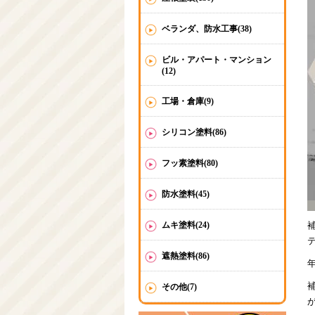
ベランダ、防水工事(38)
ビル・アパート・マンション
(12)
工場・倉庫(9)
シリコン塗料(86)
フッ素塗料(80)
防水塗料(45)
ムキ塗料(24)
遮熱塗料(86)
その他(7)