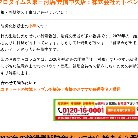
プロタイムズ東三河店/豊橋中央店：株式会社カトペ
屋根・外壁塗装工事はお任せください！
外装劣化診断士の
小黒
です！
毎日の生活に欠かせない給湯器は、活躍の出番が多い器具です。2026年の「
化もあり注目度が高まっています。しかし開始時期が読めず、「補助金が出る
べきか？」と迷う人が急増中です。
今回のお役立ちコラムでは、2026年補助金の開始予測、対象となりやすい給
としがちな注意点までわかりやすく整理。補助金待ちで損をしないための判断
ッキリ解消します。
▼合わせて読みたい▼
エコキュートの故障トラブルを解決！豊橋のおすすめ修理業者と費用