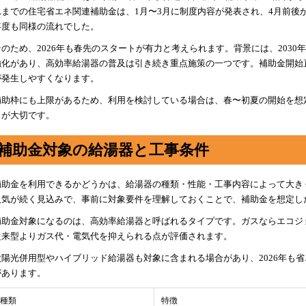
れまでの住宅省エネ関連補助金は、1月〜3月に制度内容が発表され、4月前後か
年度も同様の流れでした。
そのため、2026年も春先のスタートが有力と考えられます。背景には、2030
強化があり、高効率給湯器の普及は引き続き重点施策の一つです。補助金開始
が発生しやすくなります。
補助枠にも上限があるため、利用を検討している場合は、春〜初夏の開始を想
とが大切です。
補助金対象の給湯器と工事条件
補助金を利用できるかどうかは、給湯器の種類・性能・工事内容によって大きく
人気が続く見込みで、事前に対象要件を理解しておくことで、補助金を想定し
補助金対象になるのは、高効率給湯器と呼ばれるタイプです。ガスならエコジ
従来型よりガス代・電気代を抑えられる点が評価されます。
太陽光併用型やハイブリッド給湯器も対象に含まれる場合があり、2026年も
があります。
種類
特徴