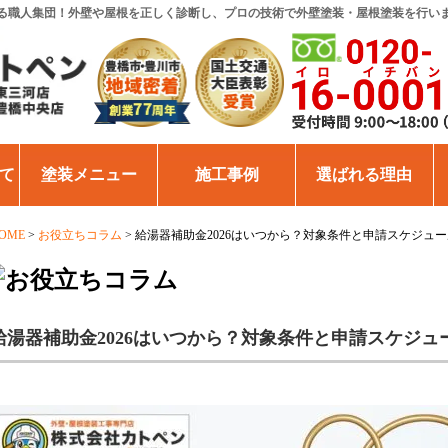
る職人集団！外壁や屋根を正しく診断し、プロの技術で外壁塗装・屋根塗装を行い
て
塗装メニュー
施工事例
選ばれる理由
OME
>
お役立ちコラム
>
給湯器補助金2026はいつから？対象条件と申請スケジュ
給湯器補助金2026はいつから？対象条件と申請スケジュ