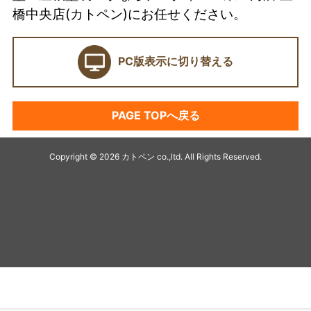
当店の強み
橋中央店(カトペン)にお任せください。
ショールーム
PC版表示に切り替える
契約前に確認したい業者選びの7つのポイント
外壁塗装セミナー
PAGE TOPへ戻る
塗料プラン
アパート・マンション塗装
Copyright © 2026 カトペン co.,ltd. All Rights Reserved.
キャンペーン
デザイン塗装リフォーム
最高級塗装プラチナ無機シリーズ
オススメ塗料
シーリング