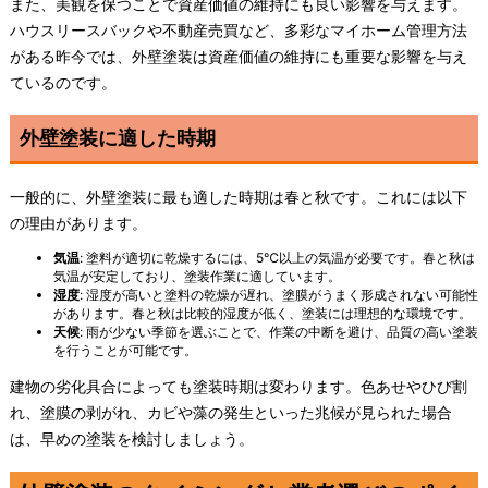
また、美観を保つことで資産価値の維持にも良い影響を与えます。
ハウスリースバックや不動産売買など、多彩なマイホーム管理方法
がある昨今では、外壁塗装は資産価値の維持にも重要な影響を与え
ているのです。
外壁塗装に適した時期
一般的に、外壁塗装に最も適した時期は春と秋です。これには以下
の理由があります。
気温
: 塗料が適切に乾燥するには、5℃以上の気温が必要です。春と秋は
気温が安定しており、塗装作業に適しています。
湿度
: 湿度が高いと塗料の乾燥が遅れ、塗膜がうまく形成されない可能性
があります。春と秋は比較的湿度が低く、塗装には理想的な環境です。
天候
: 雨が少ない季節を選ぶことで、作業の中断を避け、品質の高い塗装
を行うことが可能です。
建物の劣化具合によっても塗装時期は変わります。色あせやひび割
れ、塗膜の剥がれ、カビや藻の発生といった兆候が見られた場合
は、早めの塗装を検討しましょう。