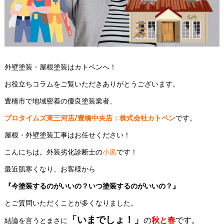
外壁塗装・屋根塗装はカトペンへ！
お役立ちコラムをご覧いただきありがとうございます。
豊橋市で地域密着の優良塗装業者、
プロタイムズ東三河店/豊橋中央店：株式会社カトペン
です。
屋根・外壁塗装工事はお任せください！
こんにちは。外装劣化診断士の
小黒
です！
最近肌寒くなり、お客様から
『今塗装するのがいいの？いつ塗装するのがいいの？』
とご質問いただくことが多くなりました。
「いまでしょ！」
の
秋と春
です。
結論を言うとまさに