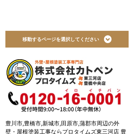
移動するページを選択してください
トップページ
会社概要
代表取締役 加藤宜久よりご挨拶
スタッフ紹介
イベント
選ばれている理由とは？
豊川市,豊橋市,新城市,田原市,蒲郡市周辺の外
カトペンの技術力
壁・屋根塗装工事ならプロタイムズ東三河店 豊