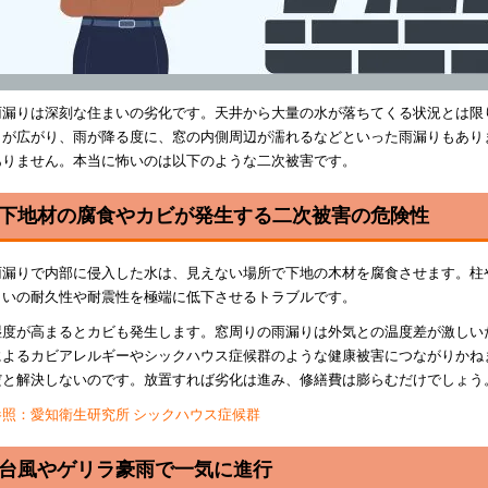
雨漏りは深刻な住まいの劣化です。天井から大量の水が落ちてくる状況とは限
ミが広がり、雨が降る度に、窓の内側周辺が濡れるなどといった雨漏りもあり
ありません。本当に怖いのは以下のような二次被害です。
下地材の腐食やカビが発生する二次被害の危険性
雨漏りで内部に侵入した水は、見えない場所で下地の木材を腐食させます。柱
まいの耐久性や耐震性を極端に低下させるトラブルです。
湿度が高まるとカビも発生します。窓周りの雨漏りは外気との温度差が激しい
によるカビアレルギーやシックハウス症候群のような健康被害につながりかね
だと解決しないのです。放置すれば劣化は進み、修繕費は膨らむだけでしょう
参照：愛知衛生研究所 シックハウス症候群
台風やゲリラ豪雨で一気に進行