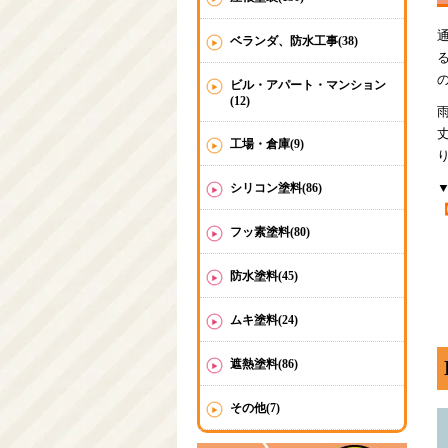
ベランダ、防水工事(38)
ビル・アパート・マンション
(12)
工場・倉庫(9)
シリコン塗料(86)
フッ素塗料(80)
防水塗料(45)
ムキ塗料(24)
遮熱塗料(86)
その他(7)