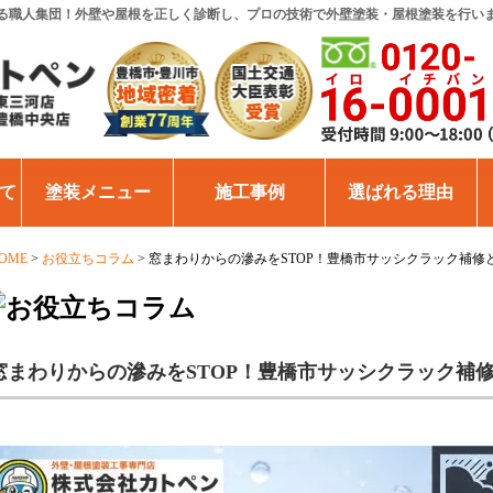
る職人集団！外壁や屋根を正しく診断し、プロの技術で外壁塗装・屋根塗装を行い
て
塗装メニュー
施工事例
選ばれる理由
OME
>
お役立ちコラム
>
窓まわりからの滲みをSTOP！豊橋市サッシクラック補修
窓まわりからの滲みをSTOP！豊橋市サッシクラック補