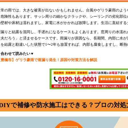
通常の雨では、大きな被害が出ないかもしれません。台風やゲリラ豪雨のよう
る危険性もあります。サッシ周りの細かなクラックや、シーリングの劣化部位
の壁材や床材は濡れますし、家電に水がかかれば故障します。生活に直結する
雨漏りと結露を混同し、手遅れになるケースもよくあります。窓周りの水濡れ
丈夫だろう」と済ませるケースです。雨漏りが原因なら、長期間、内部に水が
りを結露と勘違いした状態で1〜2年も放置すれば、内部も腐食しますし、断
▼合わせて読みたい▼
【豊橋市】ゲリラ豪雨で雨漏り発生！原因や対策方法を解説
DIYで補修や防水施工はできる？プロの対処