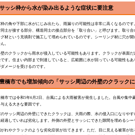
サッシ枠から水が染み出るような症状に要注意
窓枠の角や下部に水がにじみ出たら、雨漏りの可能性は非常に高くなるのです
材同士が接する部分、構造同士の接点部分を「取り合い」と呼びます。取り合
ング材という充填剤で施工して埋められているのです。シーリング材に穴が開
せん。
外壁のクラックから雨水が侵入している可能性もあります。クラックが表面だ
険です。住まい内部まで到達していると、広範囲に水が回っている可能性もあ
がダメージを受けるのです。
豊橋市でも増加傾向の「サッシ周辺の外壁のクラックに
豊橋市では令和5年6月2日、台風による大雨被害が発生しました。台風や集中
を与える大きな要因です。
窓のサッシ周辺の外壁にできたクラックは、大雨の際、水の侵入口になりやす
年経過していれば劣化します。外側の外壁とサッシにできた隙間を埋めるシー
剥がれやクラックのような劣化症状が出てきます。ただ、目に見える被害が出