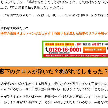
方もいるでしょう。「業者に依頼したほうがいいのか？」と判断材料がないと
た上で、DIYか業者依頼か判断したいものです。
そこで今回のお役立ちコラムでは、窓周りトラブルの基礎知識や、防水補修方
す。
▼合わせて読みたい▼
豊橋市の雨漏りはカトペンが直します｜雨漏りを放置した結果のリスクを知っ
窓下のクロスが浮いた？剥がれてしまった
壁紙が浮いたり剥がれたりする現象は、深刻な劣化が発生している可能性もあ
膨らんでいるなら、サッシや外壁の隙間から、雨水が侵入していることもあり
雨水が侵入すると湿気や水分が、石膏ボードや断熱材に蓄積します。そうする
す。あくまで可能性の話ですが、万が一雨漏りが進行しているなら、早急な対