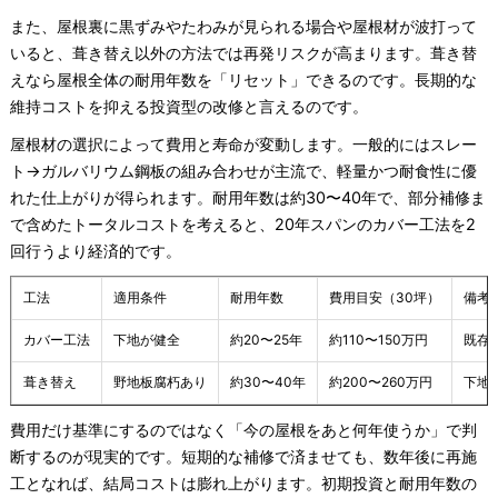
また、屋根裏に黒ずみやたわみが見られる場合や屋根材が波打って
いると、葺き替え以外の方法では再発リスクが高まります。葺き替
えなら屋根全体の耐用年数を「リセット」できるのです。長期的な
維持コストを抑える投資型の改修と言えるのです。
屋根材の選択によって費用と寿命が変動します。一般的にはスレー
ト→ガルバリウム鋼板の組み合わせが主流で、軽量かつ耐食性に優
れた仕上がりが得られます。耐用年数は約30〜40年で、部分補修ま
で含めたトータルコストを考えると、20年スパンのカバー工法を2
回行うより経済的です。
工法
適用条件
耐用年数
費用目安（30坪）
備考
カバー工法
下地が健全
約20〜25年
約110〜150万円
既存
葺き替え
野地板腐朽あり
約30〜40年
約200〜260万円
下地
費用だけ基準にするのではなく「今の屋根をあと何年使うか」で判
断するのが現実的です。短期的な補修で済ませても、数年後に再施
工となれば、結局コストは膨れ上がります。初期投資と耐用年数の