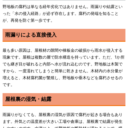
野地板の腐朽は単なる経年劣化ではありません。雨漏りや結露とい
った「水の侵入経路」が必ず存在します。腐朽の発端を知ること
が、再発を防ぐ第一歩です。
雨漏りによる直接侵入
最も多い原因は、屋根材の隙間や棟板金の破損から雨水が侵入する
現象です。屋根は複数の層で防水構造を持っています。ただ、1か所
でも継ぎ目が破れると内部へ水が流れ込むのです。野地板は木製で
すから、一度濡れてしまうと簡単に乾きません。木材内の水分量が
増えると、木材腐朽菌が繁殖し、野地板や垂木などを腐朽させるの
です。
屋根裏の湿気・結露
雨漏りがなくても、屋根裏の湿気が原因で腐朽が起きる場合もあり
ます。外気との温度差が大きい工場や倉庫は、屋根裏で結露が発生