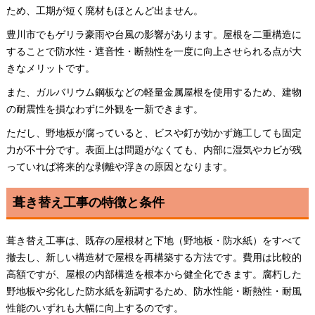
ため、工期が短く廃材もほとんど出ません。
豊川市でもゲリラ豪雨や台風の影響があります。屋根を二重構造に
することで防水性・遮音性・断熱性を一度に向上させられる点が大
きなメリットです。
また、ガルバリウム鋼板などの軽量金属屋根を使用するため、建物
の耐震性を損なわずに外観を一新できます。
ただし、野地板が腐っていると、ビスや釘が効かず施工しても固定
力が不十分です。表面上は問題がなくても、内部に湿気やカビが残
っていれば将来的な剥離や浮きの原因となります。
葺き替え工事の特徴と条件
葺き替え工事は、既存の屋根材と下地（野地板・防水紙）をすべて
撤去し、新しい構造材で屋根を再構築する方法です。費用は比較的
高額ですが、屋根の内部構造を根本から健全化できます。腐朽した
野地板や劣化した防水紙を新調するため、防水性能・断熱性・耐風
性能のいずれも大幅に向上するのです。