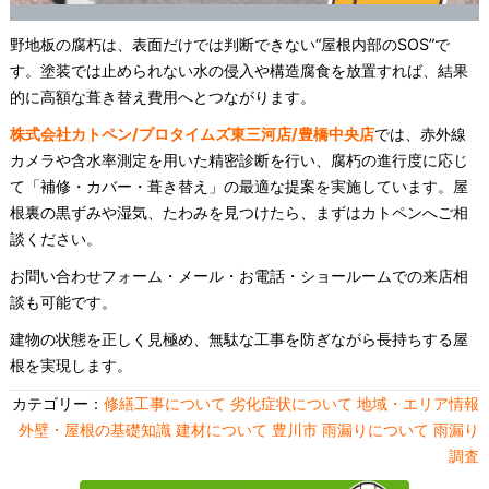
野地板の腐朽は、表面だけでは判断できない“屋根内部のSOS”で
す。塗装では止められない水の侵入や構造腐食を放置すれば、結果
的に高額な葺き替え費用へとつながります。
株式会社カトペン/プロタイムズ東三河店/豊橋中央店
では、赤外線
カメラや含水率測定を用いた精密診断を行い、腐朽の進行度に応じ
て「補修・カバー・葺き替え」の最適な提案を実施しています。屋
根裏の黒ずみや湿気、たわみを見つけたら、まずはカトペンへご相
談ください。
お問い合わせフォーム・メール・お電話・ショールームでの来店相
談も可能です。
建物の状態を正しく見極め、無駄な工事を防ぎながら長持ちする屋
根を実現します。
カテゴリー：
修繕工事について
劣化症状について
地域・エリア情報
外壁・屋根の基礎知識
建材について
豊川市
雨漏りについて
雨漏り
調査