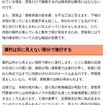
れている場合、塗装だけで修復するのは根本的な解決にはならない
のです。
また、塗装は「屋根表面の防水膜」を守る工法と言えます。下地の
木部が湿っていると密着不良を起こし、剥がれやすくなるのです。
見た目だけ見るときれいに仕上がっているかもしれません。ただ、
内部の腐朽が進んでいると数年で再び劣化するため、塗装前には下
地の健全性について入念な確認が必要です。
腐朽は目に見えない部分で進行する
腐朽は外から見えない場所で静かに進行します。とくに屋根の北側
や日当たりの悪い面、換気が弱い屋根裏では進行が早く、表面に現
れた時点ではすでに内部がボロボロのケースもあるのです。早期発
見をしたいなら、年1回、屋根裏の点検が求められます。
点検では、木材の色や臭い、湿り気の有無確認が有効です。塗装専
門業者の中には赤外線カメラや湿度計を使った非破壊調査に対応で
きるところもあります。工場や倉庫で、定期保全計画に組み込まれ
ているケースも見られるようになりました。見えない部分の記録を