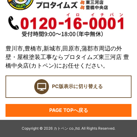
代表取締役 加藤宜久よりご挨拶
スタッフ紹介
イベント
選ばれている理由とは？
豊川市,豊橋市,新城市,田原市,蒲郡市周辺の外
カトペンの技術力
壁・屋根塗装工事ならプロタイムズ東三河店 豊
当店の強み
橋中央店(カトペン)にお任せください。
ショールーム
PC版表示に切り替える
契約前に確認したい業者選びの7つのポイント
外壁塗装セミナー
PAGE TOPへ戻る
塗料プラン
アパート・マンション塗装
Copyright © 2026 カトペン co.,ltd. All Rights Reserved.
キャンペーン