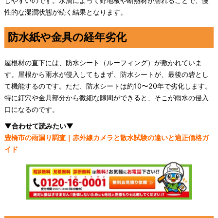
しやすいのです。水滴によって野地板や断熱材が濡れることで、慢
性的な湿潤状態が続く結果となります。
防水紙や金具の経年劣化
屋根材の直下には、防水シート（ルーフィング）が敷かれていま
す。屋根から雨水が侵入してもまず、防水シートが、最後の砦とし
て機能するのです。ただ、防水シートは約10〜20年で劣化します。
特に釘穴や金具部分から微細な隙間ができると、そこが雨水の侵入
口になるのです。
▼合わせて読みたい▼
豊橋市の雨漏り調査｜赤外線カメラと散水試験の違いと適正価格ガ
イド