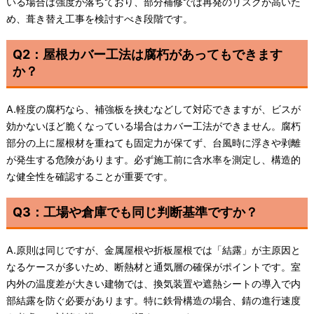
いる場合は強度が落ちており、部分補修では再発のリスクが高いた
め、葺き替え工事を検討すべき段階です。
Q2：屋根カバー工法は腐朽があってもできます
か？
A.軽度の腐朽なら、補強板を挟むなどして対応できますが、ビスが
効かないほど脆くなっている場合はカバー工法ができません。腐朽
部分の上に屋根材を重ねても固定力が保てず、台風時に浮きや剥離
が発生する危険があります。必ず施工前に含水率を測定し、構造的
な健全性を確認することが重要です。
Q3：工場や倉庫でも同じ判断基準ですか？
A.原則は同じですが、金属屋根や折板屋根では「結露」が主原因と
なるケースが多いため、断熱材と通気層の確保がポイントです。室
内外の温度差が大きい建物では、換気装置や遮熱シートの導入で内
部結露を防ぐ必要があります。特に鉄骨構造の場合、錆の進行速度