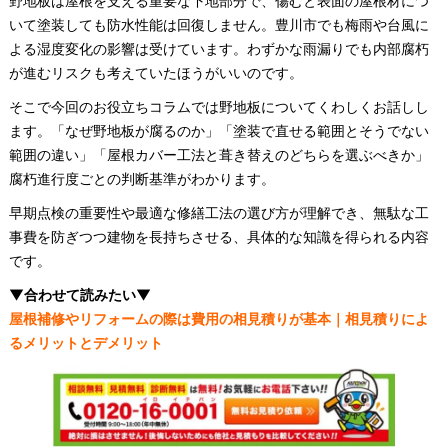
野地板は屋根を支える重要な下地部分で、傷むと表面の屋根材につ
いて塗装しても防水性能は回復しません。豊川市でも梅雨や台風に
よる湿度変化の影響は受けています。わずかな雨漏りでも内部腐朽
が進むリスクも考えていたほうがいいのです。
そこで今回のお役立ちコラムでは野地板についてくわしくお話しし
ます。「なぜ野地板が腐るのか」「塗装で直せる範囲とそうでない
範囲の違い」「屋根カバー工法と葺き替えのどちらを選ぶべきか」
腐朽進行度ごとの判断基準がわかります。
早期点検の重要性や最適な修繕工法の選び方が理解でき、無駄な工
事費を防ぎつつ建物を長持ちさせる、具体的な知識を得られる内容
です。
▼合わせて読みたい▼
屋根補修やリフォームの際は費用の相見積りが基本｜相見積りによ
るメリットとデメリット