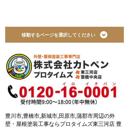
移動するページを選択してください
トップページ
会社概要
代表取締役 加藤宜久よりご挨拶
スタッフ紹介
イベント
選ばれている理由とは？
豊川市,豊橋市,新城市,田原市,蒲郡市周辺の外
カトペンの技術力
壁・屋根塗装工事ならプロタイムズ東三河店 豊
当店の強み