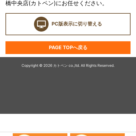
橋中央店(カトペン)にお任せください。
ショールーム
PC版表示に切り替える
契約前に確認したい業者選びの7つのポイント
外壁塗装セミナー
PAGE TOPへ戻る
塗料プラン
アパート・マンション塗装
Copyright © 2026 カトペン co.,ltd. All Rights Reserved.
キャンペーン
デザイン塗装リフォーム
最高級塗装プラチナ無機シリーズ
オススメ塗料
シーリング
アステック