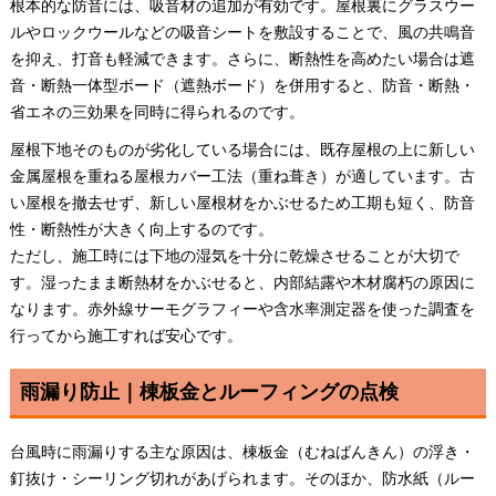
根本的な防音には、吸音材の追加が有効です。屋根裏にグラスウー
ルやロックウールなどの吸音シートを敷設することで、風の共鳴音
を抑え、打音も軽減できます。さらに、断熱性を高めたい場合は遮
音・断熱一体型ボード（遮熱ボード）を併用すると、防音・断熱・
省エネの三効果を同時に得られるのです。
屋根下地そのものが劣化している場合には、既存屋根の上に新しい
金属屋根を重ねる屋根カバー工法（重ね葺き）が適しています。古
い屋根を撤去せず、新しい屋根材をかぶせるため工期も短く、防音
性・断熱性が大きく向上するのです。
ただし、施工時には下地の湿気を十分に乾燥させることが大切で
す。湿ったまま断熱材をかぶせると、内部結露や木材腐朽の原因に
なります。赤外線サーモグラフィーや含水率測定器を使った調査を
行ってから施工すれば安心です。
雨漏り防止｜棟板金とルーフィングの点検
台風時に雨漏りする主な原因は、棟板金（むねばんきん）の浮き・
釘抜け・シーリング切れがあげられます。そのほか、防水紙（ルー