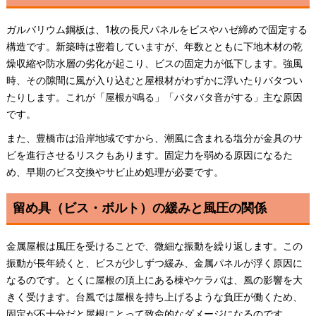
ガルバリウム鋼板は、1枚の長尺パネルをビスやハゼ締めで固定する
構造です。新築時は密着していますが、年数とともに下地木材の乾
燥収縮や防水層の劣化が起こり、ビスの固定力が低下します。強風
時、その隙間に風が入り込むと屋根材がわずかに浮いたりバタつい
たりします。これが「屋根が鳴る」「バタバタ音がする」主な原因
です。
また、豊橋市は沿岸地域ですから、潮風に含まれる塩分が金具のサ
ビを進行させるリスクもあります。固定力を弱める原因になるた
め、早期のビス交換やサビ止め処理が必要です。
留め具（ビス・ボルト）の緩みと風圧の関係
金属屋根は風圧を受けることで、微細な振動を繰り返します。この
振動が長年続くと、ビスが少しずつ緩み、金属パネルが浮く原因に
なるのです。とくに屋根の頂上にある棟やケラバは、風の影響を大
きく受けます。台風では屋根を持ち上げるような負圧が働くため、
固定が不十分だと屋根にとって致命的なダメージになるのです。