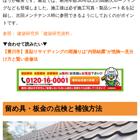
ほうが確実です。最近では、耐用年数30年以上の高耐久ルーフィン
グなども登場しました。施工後は必ず施工写真・製品シート名を記
録し、次回メンテナンス時に参照できるようにしておくのがポイン
トです。
参照： 建築研究所「建築研究資料」
▼合わせて読みたい▼
【豊川市】直貼りサイディングの雨漏りは“内部結露”が危険—見分
け方と賢い改修法
留め具・板金の点検と補強方法