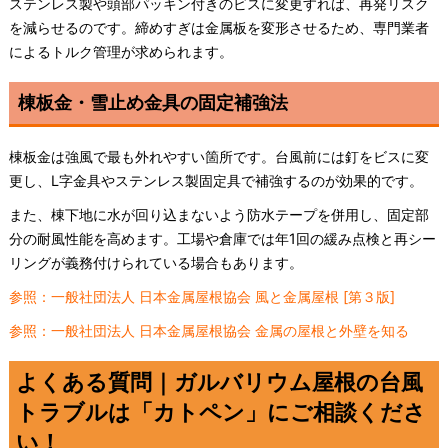
ステンレス製や頭部パッキン付きのビスに変更すれば、再発リスク
を減らせるのです。締めすぎは金属板を変形させるため、専門業者
によるトルク管理が求められます。
棟板金・雪止め金具の固定補強法
棟板金は強風で最も外れやすい箇所です。台風前には釘をビスに変
更し、L字金具やステンレス製固定具で補強するのが効果的です。
また、棟下地に水が回り込まないよう防水テープを併用し、固定部
分の耐風性能を高めます。工場や倉庫では年1回の緩み点検と再シー
リングが義務付けられている場合もあります。
参照：一般社団法人 日本金属屋根協会 風と金属屋根 [第３版]
参照：一般社団法人 日本金属屋根協会 金属の屋根と外壁を知る
よくある質問｜ガルバリウム屋根の台風
トラブルは「カトペン」にご相談くださ
い！