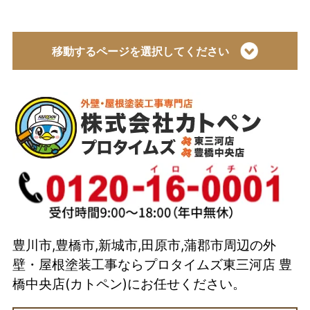
移動するページを選択してください
トップページ
会社概要
代表取締役 加藤宜久よりご挨拶
スタッフ紹介
イベント
選ばれている理由とは？
豊川市,豊橋市,新城市,田原市,蒲郡市周辺の外
カトペンの技術力
壁・屋根塗装工事ならプロタイムズ東三河店 豊
当店の強み
橋中央店(カトペン)にお任せください。
ショールーム