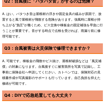
Q2：台風後に「バタバタ音」がするのは危険？
A. はい。バタつき音は屋根材の浮きや固定金具の緩みが原因で、放
置すると風で屋根材が飛散する危険があります。強風時に屋根が持
ち上がる“負圧”が働くため、ビス交換や棟板金の固定補強を早急に行
うことが重要です。音がする時点で点検を受ければ、雨漏り前に修
理可能です。
Q3：台風被害は火災保険で修理できますか？
A. 可能です。棟板金の飛散やビス抜け、屋根材破損などは「風災補
償」の対象になります。台風後すぐに被害箇所を写真で記録し、工
事前に保険会社へ申請してください。カトペンでは、保険対応の見
積書作成や写真撮影のサポートも行っています。自己負担を抑えた
修繕が可能です。
Q4：DIYで応急処置しても大丈夫？