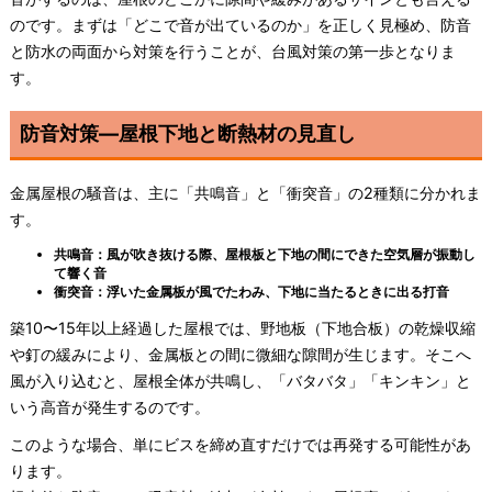
のです。まずは「どこで音が出ているのか」を正しく見極め、防音
と防水の両面から対策を行うことが、台風対策の第一歩となりま
す。
防音対策—屋根下地と断熱材の見直し
金属屋根の騒音は、主に「共鳴音」と「衝突音」の2種類に分かれま
す。
共鳴音：風が吹き抜ける際、屋根板と下地の間にできた空気層が振動し
て響く音
衝突音：浮いた金属板が風でたわみ、下地に当たるときに出る打音
築10〜15年以上経過した屋根では、野地板（下地合板）の乾燥収縮
や釘の緩みにより、金属板との間に微細な隙間が生じます。そこへ
風が入り込むと、屋根全体が共鳴し、「バタバタ」「キンキン」と
いう高音が発生するのです。
このような場合、単にビスを締め直すだけでは再発する可能性があ
ります。