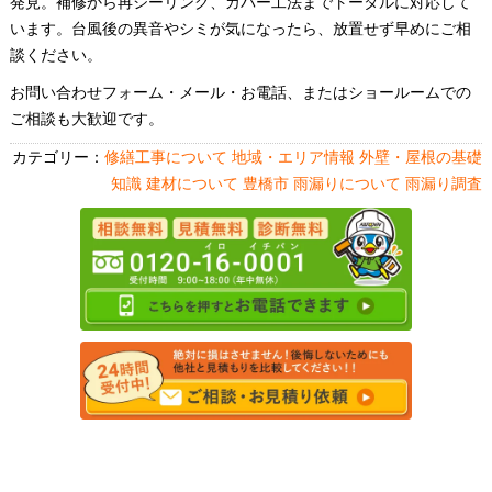
発見。補修から再シーリング、カバー工法までトータルに対応して
います。台風後の異音やシミが気になったら、放置せず早めにご相
談ください。
お問い合わせフォーム・メール・お電話、またはショールームでの
ご相談も大歓迎です。
カテゴリー：
修繕工事について
地域・エリア情報
外壁・屋根の基礎
知識
建材について
豊橋市
雨漏りについて
雨漏り調査