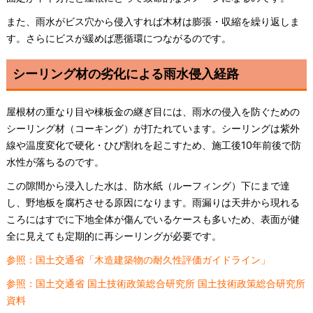
また、雨水がビス穴から侵入すれば木材は膨張・収縮を繰り返しま
す。さらにビスが緩めば悪循環につながるのです。
シーリング材の劣化による雨水侵入経路
屋根材の重なり目や棟板金の継ぎ目には、雨水の侵入を防ぐための
シーリング材（コーキング）が打たれています。シーリングは紫外
線や温度変化で硬化・ひび割れを起こすため、施工後10年前後で防
水性が落ちるのです。
この隙間から浸入した水は、防水紙（ルーフィング）下にまで達
し、野地板を腐朽させる原因になります。雨漏りは天井から現れる
ころにはすでに下地全体が傷んでいるケースも多いため、表面が健
全に見えても定期的に再シーリングが必要です。
参照：国土交通省「木造建築物の耐久性評価ガイドライン」
参照：国土交通省 国土技術政策総合研究所 国土技術政策総合研究所
資料