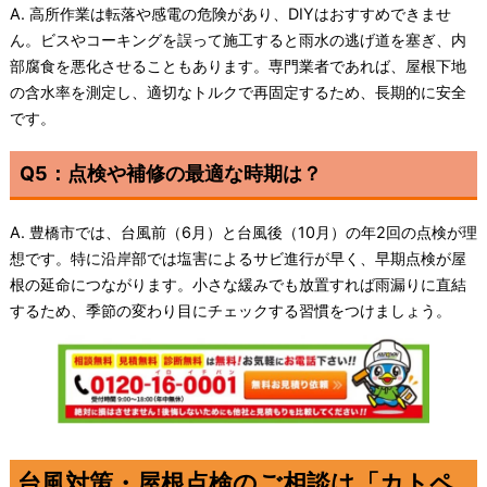
A. 高所作業は転落や感電の危険があり、DIYはおすすめできませ
ん。ビスやコーキングを誤って施工すると雨水の逃げ道を塞ぎ、内
部腐食を悪化させることもあります。専門業者であれば、屋根下地
の含水率を測定し、適切なトルクで再固定するため、長期的に安全
です。
Q5：点検や補修の最適な時期は？
A. 豊橋市では、台風前（6月）と台風後（10月）の年2回の点検が理
想です。特に沿岸部では塩害によるサビ進行が早く、早期点検が屋
根の延命につながります。小さな緩みでも放置すれば雨漏りに直結
するため、季節の変わり目にチェックする習慣をつけましょう。
台風対策・屋根点検のご相談は「カトペ