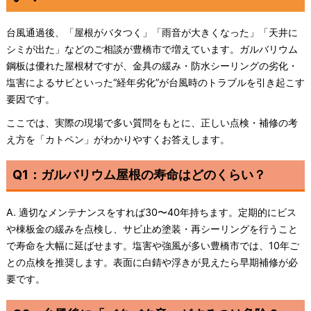
台風通過後、「屋根がバタつく」「雨音が大きくなった」「天井に
シミが出た」などのご相談が豊橋市で増えています。ガルバリウム
鋼板は優れた屋根材ですが、金具の緩み・防水シーリングの劣化・
塩害によるサビといった“経年劣化”が台風時のトラブルを引き起こす
要因です。
ここでは、実際の現場で多い質問をもとに、正しい点検・補修の考
え方を「カトペン」がわかりやすくお答えします。
Q1：ガルバリウム屋根の寿命はどのくらい？
A. 適切なメンテナンスをすれば30〜40年持ちます。定期的にビス
や棟板金の緩みを点検し、サビ止め塗装・再シーリングを行うこと
で寿命を大幅に延ばせます。塩害や強風が多い豊橋市では、10年ご
との点検を推奨します。表面に白錆や浮きが見えたら早期補修が必
要です。