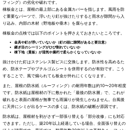
フィング）の劣化や破れです。
棟板金とは、屋根の最上部にある金属カバーを指します。風雨を防
ぐ重要なパーツで、浮いたり釘が抜けたりすると雨水が隙間から入
り込み、内部の木材（野地板や垂木）を腐らせます。
棟板金の点検では以下のポイントを押さえておきたいところです。
金具や釘が浮いていないか（釘の頭に隙間があると要注意）
継ぎ目のシーリングがひび割れていないか
棟下地（貫板）が湿気や腐朽で柔らかくなっていないか
抜けかけた釘はステンレス製ビスに交換します。防水性を高めるた
め、防水テープやブチルゴムシートを併用するのが有効です。こう
することで、風で煽られても板金が外れにくくなります。
また、屋根の防水紙（ルーフィング）の耐用年数は約10〜20年程度
です。防水紙は屋根材の下に敷かれた「最後の防水層」で、これが
破れると表面の屋根が無事でも雨漏りが発生しかねません。台風後
に天井にシミが出るケースの多くは、防水紙の破断が原因です。
防水紙は、屋根材を剥がさず一部張り替える「部分改修」にも対応
できます。ただし、築20年以上経過している場合、全面張り替えの