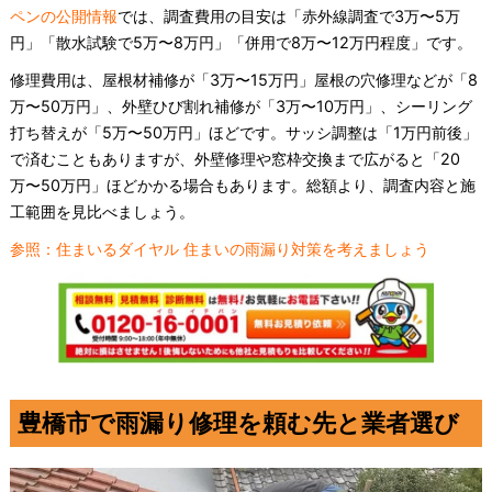
ペンの公開情報
では、調査費用の目安は「赤外線調査で3万〜5万
円」「散水試験で5万〜8万円」「併用で8万〜12万円程度」です。
修理費用は、屋根材補修が「3万〜15万円」屋根の穴修理などが「8
万〜50万円」、外壁ひび割れ補修が「3万〜10万円」、シーリング
打ち替えが「5万〜50万円」ほどです。サッシ調整は「1万円前後」
で済むこともありますが、外壁修理や窓枠交換まで広がると「20
万〜50万円」ほどかかる場合もあります。総額より、調査内容と施
工範囲を見比べましょう。
参照：住まいるダイヤル 住まいの雨漏り対策を考えましょう
豊橋市で雨漏り修理を頼む先と業者選び