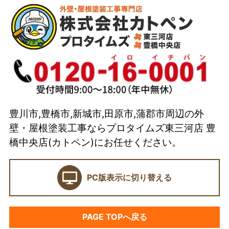
会社概要
代表取締役 加藤宜久よりご挨拶
スタッフ紹介
イベント
選ばれている理由とは？
豊川市,豊橋市,新城市,田原市,蒲郡市周辺の外
カトペンの技術力
壁・屋根塗装工事ならプロタイムズ東三河店 豊
当店の強み
橋中央店(カトペン)にお任せください。
ショールーム
PC版表示に切り替える
契約前に確認したい業者選びの7つのポイント
外壁塗装セミナー
PAGE TOPへ戻る
塗料プラン