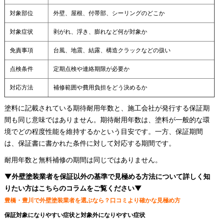
対象部位
外壁、屋根、付帯部、シーリングのどこか
対象症状
剥がれ、浮き、膨れなど何が対象か
免責事項
台風、地震、結露、構造クラックなどの扱い
点検条件
定期点検や連絡期限が必要か
対応方法
補修範囲や費用負担をどう決めるか
塗料に記載されている期待耐用年数と、施工会社が発行する保証期
間も同じ意味ではありません。期待耐用年数は、塗料が一般的な環
境でどの程度性能を維持するかという目安です。一方、保証期間
は、保証書に書かれた条件に対して対応する期間です。
耐用年数と無料補修の期間は同じではありません。
▼外壁塗装業者を保証以外の基準で見極める方法について詳しく知
りたい方はこちらのコラムをご覧ください▼
豊橋・豊川で外壁塗装業者を選ぶなら？口コミより確かな見極め方
保証対象になりやすい症状と対象外になりやすい症状