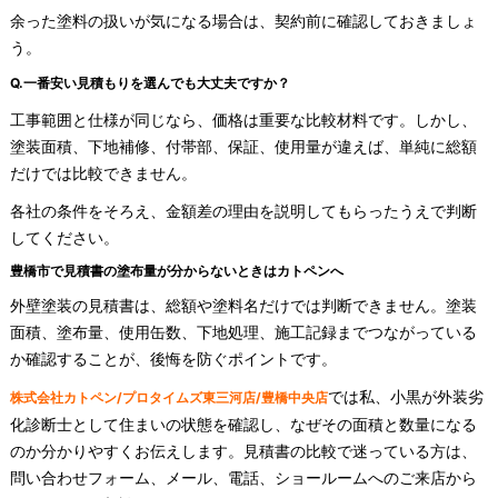
余った塗料の扱いが気になる場合は、契約前に確認しておきましょ
う。
Q.一番安い見積もりを選んでも大丈夫ですか？
工事範囲と仕様が同じなら、価格は重要な比較材料です。しかし、
塗装面積、下地補修、付帯部、保証、使用量が違えば、単純に総額
だけでは比較できません。
各社の条件をそろえ、金額差の理由を説明してもらったうえで判断
してください。
豊橋市で見積書の塗布量が分からないときはカトペンへ
外壁塗装の見積書は、総額や塗料名だけでは判断できません。塗装
面積、塗布量、使用缶数、下地処理、施工記録までつながっている
か確認することが、後悔を防ぐポイントです。
では私、小黒が外装劣
株式会社カトペン/プロタイムズ東三河店/豊橋中央店
化診断士として住まいの状態を確認し、なぜその面積と数量になる
のか分かりやすくお伝えします。見積書の比較で迷っている方は、
問い合わせフォーム、メール、電話、ショールームへのご来店から