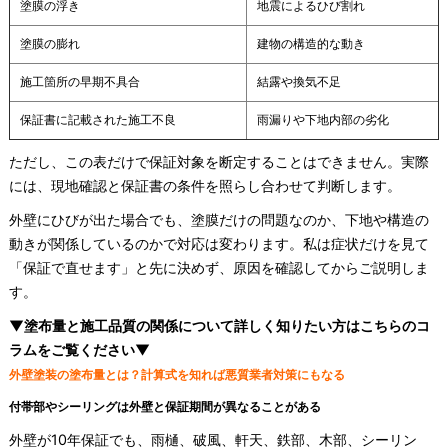
塗膜の浮き
地震によるひび割れ
塗膜の膨れ
建物の構造的な動き
施工箇所の早期不具合
結露や換気不足
保証書に記載された施工不良
雨漏りや下地内部の劣化
ただし、この表だけで保証対象を断定することはできません。実際
には、現地確認と保証書の条件を照らし合わせて判断します。
外壁にひびが出た場合でも、塗膜だけの問題なのか、下地や構造の
動きが関係しているのかで対応は変わります。私は症状だけを見て
「保証で直せます」と先に決めず、原因を確認してからご説明しま
す。
▼塗布量と施工品質の関係について詳しく知りたい方はこちらのコ
ラムをご覧ください▼
外壁塗装の塗布量とは？計算式を知れば悪質業者対策にもなる
付帯部やシーリングは外壁と保証期間が異なることがある
外壁が10年保証でも、雨樋、破風、軒天、鉄部、木部、シーリン