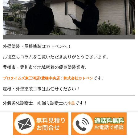
外壁塗装・屋根塗装はカトペンへ！
お役立ちコラムをご覧いただきありがとうございます。
豊橋市・豊川市で地域密着の優良塗装業者、
です。
プロタイムズ東三河店/豊橋中央店：株式会社カトペン
屋根・外壁塗装工事はお任せください！
外装劣化診断士、雨漏り診断士の
です！
小黒
豊橋・豊川で、雨漏り診断を検討中の方もいるのではないでしょう
か。梅雨や台風の時期が近づいてくると「雨漏りになったらどうし
よう」と不安が生まれるものです。豊橋市や豊川市に昔から住んで
おり、築年数が経過した住まいなら不安を感じるでしょう。