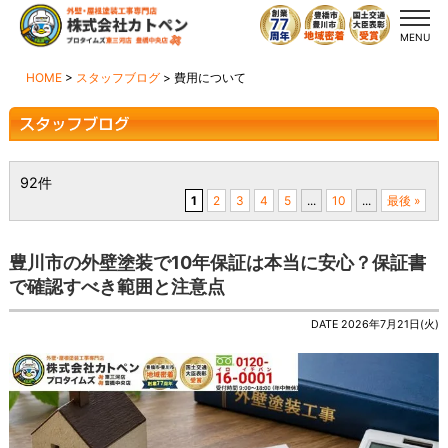
MENU
HOME
>
スタッフブログ
>
費用について
92件
1
2
3
4
5
...
10
...
最後 »
豊川市の外壁塗装で10年保証は本当に安心？保証書
で確認すべき範囲と注意点
DATE 2026年7月21日(火)