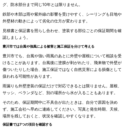
グ、防水部分まで同じ10年とは限りません。
鉄部や木部は雨や紫外線の影響を受けやすく、シーリングも目地や
外壁材の動きによって劣化の仕方が変わります。
見積書と保証書を照らし合わせ、塗装する部位ごとの保証期間を確
認しましょう。
豊川市では台風や強風による被害と施工保証を分けて考える
豊川市でも、台風や強い雨風のあとに外壁や屋根について相談を受
けることがあります。台風後に塗膜が剥がれたり、飛来物で外壁が
傷ついたりした場合、施工保証ではなく自然災害による損傷として
扱われる可能性があります。
雨漏りも外壁塗装の保証だけで対応できるとは限りません。屋根、
サッシ、ベランダなど、別の場所から水が入ることもあります。
そのため、保証期間中に不具合が出たときは、自分で原因を決め
ず、施工会社へ早めに連絡してください。写真と発生時期、天候、
場所を残しておくと、状況を確認しやすくなります。
保証書では7つの項目を確認する