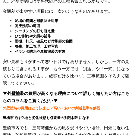
ん。外壁塗装には塗料代以外の工程も含まれるからです。
金額差が出やすい項目には、次のようなものがあります。
足場の範囲と飛散防止対策
高圧洗浄の範囲
シーリングの打ち替え量
ひび割れや欠損の補修
雨樋、軒天、破風など付帯部の範囲
養生、施工管理、工程写真
ベランダ防水や屋根塗装の有無
安い見積もりがすべて悪いわけではありません。しかし、一方の見
積もりに含まれる工事が、もう一方では「別途」や「一式」になっ
ている場合があります。総額だけを比べず、工事範囲をそろえて確
認してください。
▼外壁塗装の費用が高くなる理由について詳しく知りたい方はこち
らのコラムをご覧ください▼
外壁塗装の費用はどう決まる？高い・安いの判断基準を解説
豊橋市では立地と劣化状態も必要量の判断材料になる
豊橋市内でも、三河湾側からの風を受けやすい場所、田畑に近い住
宅地、幹線道路沿いでは、外壁の汚れ方や劣化の進み方が異なりま