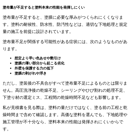
塗布量が不足すると塗料本来の性能を発揮しにくい
塗布量が不足すると、塗膜に必要な厚みがつくられにくくなりま
す。塗料の耐候性、防水性、防汚性などは、適切な下地処理と規定
量の施工を前提に設計されています。
塗布量不足が関係する可能性がある症状には、次のようなものがあ
ります。
想定より早い色あせや艶引け
塗膜の薄い部分から起こる劣化
外壁を保護する力の低下
塗膜の剥がれや浮き
ただし、塗装後の不具合がすべて塗布量不足によるものとは限りま
せん。高圧洗浄後の乾燥不足、シーリングやひび割れの処理不足、
下塗り材の選定ミス、工程間の乾燥時間不足なども影響します。
私が見積書を見る際は、塗料の量だけではなく、塗る前の工程と乾
燥時間まで含めて確認します。高価な塗料を選んでも、下地処理や
施工管理が不十分なら、塗料本来の性能は発揮されにくいからで
す。