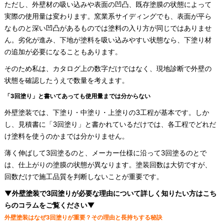
ただし、外壁材の吸い込みや表面の凹凸、既存塗膜の状態によって
実際の使用量は変わります。窯業系サイディングでも、表面が平ら
なものと深い凹凸があるものでは塗料の入り方が同じではありませ
ん。劣化が進み、下地が塗料を吸い込みやすい状態なら、下塗り材
の追加が必要になることもあります。
そのため私は、カタログ上の数字だけではなく、現地診断で外壁の
状態を確認したうえで数量を考えます。
「3回塗り」と書いてあっても使用量までは分からない
外壁塗装では、下塗り・中塗り・上塗りの3工程が基本です。しか
し、見積書に「3回塗り」と書かれているだけでは、各工程でどれだ
け塗料を使うのかまでは分かりません。
薄く伸ばして3回塗るのと、メーカー仕様に沿って3回塗るのとで
は、仕上がりの塗膜の状態が異なります。塗装回数は大切ですが、
回数だけで施工品質を判断しないことが重要です。
▼外壁塗装で3回塗りが必要な理由について詳しく知りたい方はこち
らのコラムをご覧ください▼
外壁塗装はなぜ3回塗りが重要？その理由と長持ちする秘訣