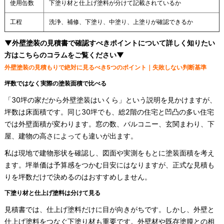
使用缶数
下塗り材と仕上げ塗料が分けて記載されているか
工程
洗浄、補修、下塗り、中塗り、上塗りが確認できるか
▼外壁塗装の見積書で確認すべきポイントについて詳しく知りたい
方はこちらのコラムをご覧ください▼
外壁塗装の見積もりで絶対に見るべき5つのポイント｜失敗しない判断基準
坪数ではなく実際の塗装面積で比べる
「30坪の家だから外壁塗装はいくら」という説明を見かけますが、
坪数は床面積です。同じ30坪でも、総2階の住宅と凹凸の多い住宅
では外壁面積が変わります。窓の数、バルコニー、玄関まわり、下
屋、建物の高さによっても違いが出ます。
私は現地で建物形状を確認し、図面や実測をもとに塗装面積を考え
ます。坪単価は予算感をつかむ目安にはなりますが、正式な見積も
りを坪数だけで決めるのはおすすめしません。
下塗り材と仕上げ塗料は分けて見る
見積書では、仕上げ塗料だけに目が向きがちです。しかし、外壁と
仕上げ塗料をつなぐ下塗り材も重要です。外壁材や既存塗膜との相