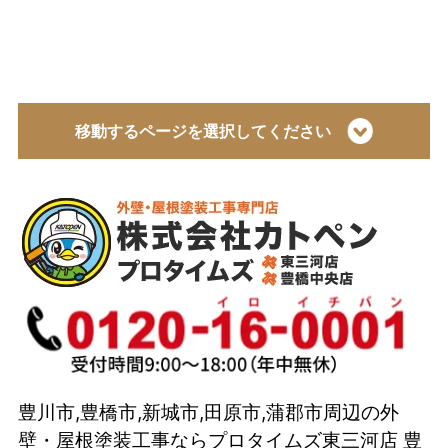
移動するページを選択してください
トップページ
会社概要
代表取締役 加藤宜久よりご挨拶
スタッフ紹介
イベント
選ばれている理由とは？
豊川市,豊橋市,新城市,田原市,蒲郡市周辺の外
カトペンの技術力
壁・屋根塗装工事ならプロタイムズ東三河店 豊