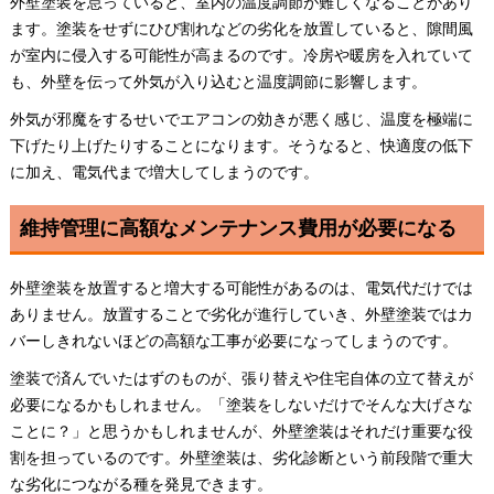
外壁塗装を怠っていると、室内の温度調節が難しくなることがあり
ます。塗装をせずにひび割れなどの劣化を放置していると、隙間風
が室内に侵入する可能性が高まるのです。冷房や暖房を入れていて
も、外壁を伝って外気が入り込むと温度調節に影響します。
外気が邪魔をするせいでエアコンの効きが悪く感じ、温度を極端に
下げたり上げたりすることになります。そうなると、快適度の低下
に加え、電気代まで増大してしまうのです。
維持管理に高額なメンテナンス費用が必要になる
外壁塗装を放置すると増大する可能性があるのは、電気代だけでは
ありません。放置することで劣化が進行していき、外壁塗装ではカ
バーしきれないほどの高額な工事が必要になってしまうのです。
塗装で済んでいたはずのものが、張り替えや住宅自体の立て替えが
必要になるかもしれません。「塗装をしないだけでそんな大げさな
ことに？」と思うかもしれませんが、外壁塗装はそれだけ重要な役
割を担っているのです。外壁塗装は、劣化診断という前段階で重大
な劣化につながる種を発見できます。