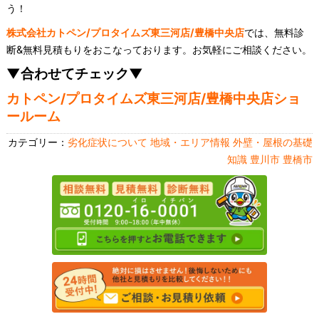
う！
株式会社カトペン/プロタイムズ東三河店/豊橋中央店
では、無料診
断&無料見積もりをおこなっております。お気軽にご相談ください。
▼合わせてチェック▼
カトペン/プロタイムズ東三河店/豊橋中央店ショ
ールーム
カテゴリー：
劣化症状について
地域・エリア情報
外壁・屋根の基礎
知識
豊川市
豊橋市