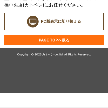
当店の強み
橋中央店(カトペン)にお任せください。
ショールーム
PC版表示に切り替える
契約前に確認したい業者選びの7つのポイント
外壁塗装セミナー
PAGE TOPへ戻る
塗料プラン
アパート・マンション塗装
Copyright © 2026 カトペン co.,ltd. All Rights Reserved.
キャンペーン
デザイン塗装リフォーム
最高級塗装プラチナ無機シリーズ
オススメ塗料
シーリング