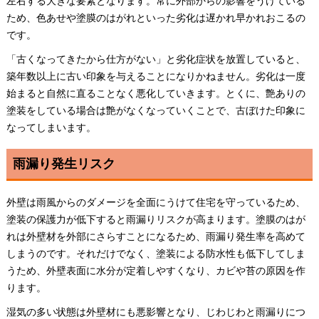
左右する大きな要素となります。常に外部からの影響をうけている
ため、色あせや塗膜のはがれといった劣化は遅かれ早かれおこるの
です。
「古くなってきたから仕方がない」と劣化症状を放置していると、
築年数以上に古い印象を与えることになりかねません。劣化は一度
始まると自然に直ることなく悪化していきます。とくに、艶ありの
塗装をしている場合は艶がなくなっていくことで、古ぼけた印象に
なってしまいます。
雨漏り発生リスク
外壁は雨風からのダメージを全面にうけて住宅を守っているため、
塗装の保護力が低下すると雨漏りリスクが高まります。塗膜のはが
れは外壁材を外部にさらすことになるため、雨漏り発生率を高めて
しまうのです。それだけでなく、塗装による防水性も低下してしま
うため、外壁表面に水分が定着しやすくなり、カビや苔の原因を作
ります。
湿気の多い状態は外壁材にも悪影響となり、じわじわと雨漏りにつ