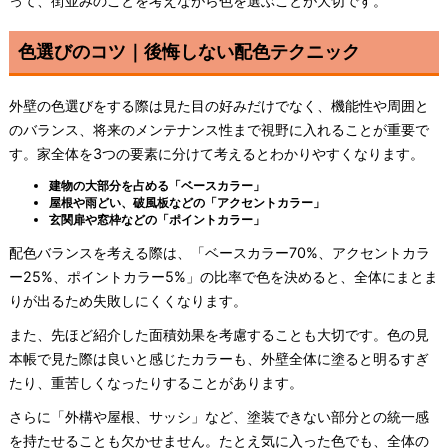
って、街並みのことを考えながら色を選ぶことが大切です。
色選びのコツ｜後悔しない配色テクニック
外壁の色選びをする際は見た目の好みだけでなく、機能性や周囲と
のバランス、将来のメンテナンス性まで視野に入れることが重要で
す。家全体を3つの要素に分けて考えるとわかりやすくなります。
建物の大部分を占める「ベースカラー」
屋根や雨どい、破風板などの「アクセントカラー」
玄関扉や窓枠などの「ポイントカラー」
配色バランスを考える際は、「ベースカラー70%、アクセントカラ
ー25%、ポイントカラー5%」の比率で色を決めると、全体にまとま
りが出るため失敗しにくくなります。
また、先ほど紹介した面積効果を考慮することも大切です。色の見
本帳で見た際は良いと感じたカラーも、外壁全体に塗ると明るすぎ
たり、重苦しくなったりすることがあります。
さらに「外構や屋根、サッシ」など、塗装できない部分との統一感
を持たせることも欠かせません。たとえ気に入った色でも、全体の