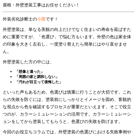
屋根・外壁塗装工事はお任せください！
外装劣化診断士の
小黒
です！
外壁塗装は、単なる美観の向上だけでなく住まいの寿命を延ばすた
めに重要ですが、「色選び」で悩む方もいます。外壁の色は家全体
の印象を大きく左右し、一度塗り替えたら簡単にはやり直せませ
ん。
外壁塗装した方の中には、
「想像と違った」
「周囲の家と調和しない」
「汚れが目立って後悔した」
といった声もあるため、色選びは慎重に行うことが大切です。これ
らの失敗を防ぐには、塗装前にしっかりとイメージを固め、客観的
な視点から色を確認するプロセスが重要だといえます。そこで役立
つのが、カラーシミュレーションの活用です。カラーシミュレーシ
ョンをしてから塗装してもらうと、色選びの失敗を防げます。
今回のお役立ちコラムでは、外壁塗装の色選びにおける失敗事例や