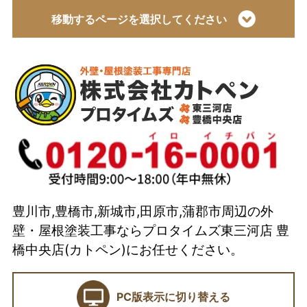
移動するページを選択してください
トップページ
会社概要
代表取締役 加藤宜久よりご挨拶
スタッフ紹介
イベント
選ばれている理由とは？
豊川市,豊橋市,新城市,田原市,蒲郡市周辺の外
カトペンの技術力
壁・屋根塗装工事ならプロタイムズ東三河店 豊
当店の強み
橋中央店(カトペン)にお任せください。
ショールーム
PC版表示に切り替える
契約前に確認したい業者選びの7つのポイント